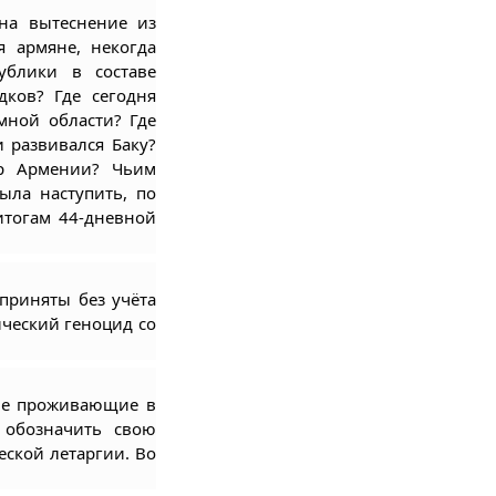
на вытеснение из 
 армяне, некогда 
блики в составе 
ков? Где сегодня 
ной области? Где 
 развивался Баку? 
р Армении? Чьим 
ла наступить, по 
тогам 44-дневной 
риняты без учёта 
ческий геноцид со 
ле проживающие в 
обозначить свою 
ской летаргии. Во 