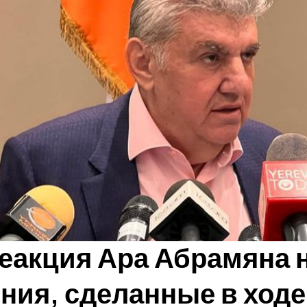
еакция Ара Абрамяна 
ния, сделанные в ходе