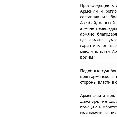
Происходящее в А
Армении и регион
составлявшие бо
Азербайджанской 
армяне перешедши
армяне, благодаря
Где армяне Сумг
гарантиям он вер
мысли властей Ар
войны?
Подобные судьбон
воли армянского н
стороны власти в 
Армянская интелл
диаспоре, не до
позицию и обратит
имя памяти наших 