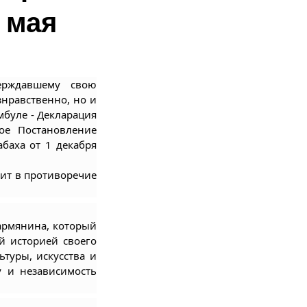
 мая
рждавшему свою 
равственно, но и 
буле - Декларация 
е Постановление 
баха от 1 декабря 
т в противоречие 
армянина, который 
й историей своего 
туры, искусства и 
 и независимость 