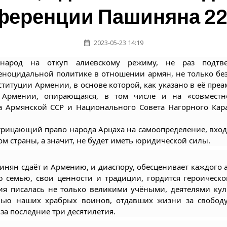
ференции Пашиняна 22
2023-05-23 14:19
 народ на откуп алиевскому режиму, не раз подтве
еноцидальной политике в отношении армян, не только безн
титуции Армении, в основе которой, как указано в её преам
 Армении, опирающаяся, в том числе и на «совместно
а Армянской ССР и Национального 
Совета Нагорного Кара
трицающий право народа Арцаха на самоопределение, входи
м страны, а значит, не будет иметь юридической силы. 
инян сдаёт и Армению, и диаспору, обесценивает каждого 
ю семью, свои ценности и традиции, гордится героическо
ия писалась не только великими учёными, деятелями куль
вью наших храбрых воинов, отдавших жизни за свободу
за последние три десятилетия.