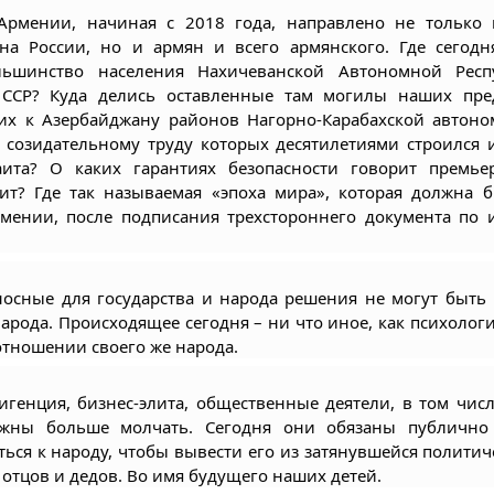
рмении, начиная с 2018 года, направлено не только 
а России, но и армян и всего армянского. Где сегодня
льшинство населения Нахичеванской Автономной Респу
ССР? Куда делись оставленные там могилы наших пред
х к Азербайджану районов Нагорно-Карабахской автоном
 созидательному труду которых десятилетиями строился и
аита? О каких гарантиях безопасности говорит премье
ит? Где так называемая «эпоха мира», которая должна бы
мении, после подписания трехстороннего документа по и
осные для государства и народа решения не могут быть п
арода. Происходящее сегодня – ни что иное, как психологи
отношении своего же народа.
игенция, бизнес-элита, общественные деятели, в том чис
лжны больше молчать. Сегодня они обязаны публично 
ься к народу, чтобы вывести его из затянувшейся политиче
отцов и дедов. Во имя будущего наших детей.