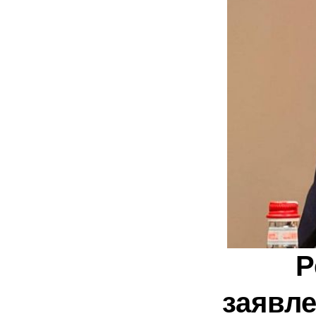
Р
заявле